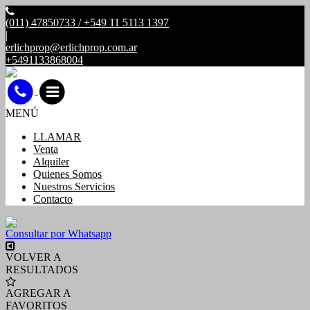
(011) 47850733 / +549 11 5113 1397
|
erlichprop@erlichprop.com.ar
+5491133868004
MENÚ
LLAMAR
Venta
Alquiler
Quienes Somos
Nuestros Servicios
Contacto
Consultar por Whatsapp
VOLVER A
RESULTADOS
AGREGAR A
FAVORITOS