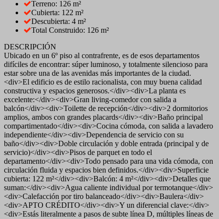
Terreno: 126 m²
Cubierta: 122 m²
Descubierta: 4 m²
Total Construido: 126 m²
DESCRIPCIÓN
Ubicado en un 6º piso al contrafrente, es de esos departamentos
difíciles de encontrar: súper luminoso, y totalmente silencioso para
estar sobre una de las avenidas más importantes de la ciudad.
<div>El edificio es de estilo racionalista, con muy buena calidad
constructiva y espacios generosos.</div><div>La planta es
excelente:</div><div>Gran living-comedor con salida a
balcón</div><div>Toilette de recepción</div><div>2 dormitorios
amplios, ambos con grandes placards</div><div>Baño principal
compartimentado</div><div>Cocina cómoda, con salida a lavadero
independiente</div><div>Dependencia de servicio con su
baño</div><div>Doble circulación y doble entrada (principal y de
servicio)</div><div>Pisos de parquet en todo el
departamento</div><div>Todo pensado para una vida cómoda, con
circulación fluida y espacios bien definidos.</div><div>Superficie
cubierta: 122 m²</div><div>Balcón: 4 m²</div><div>Detalles que
suman:</div><div>Agua caliente individual por termotanque</div>
<div>Calefacción por tiro balanceado</div><div>Baulera</div>
<div>APTO CRÉDITO</div><div>Y un diferencial clave:</div>
<div>Estás literalmente a pasos de subte línea D, múltiples líneas de