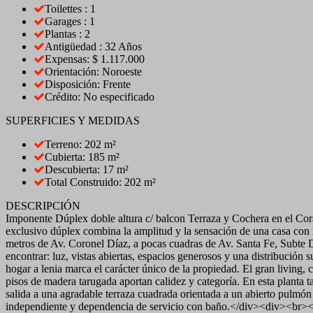
Toilettes : 1
Garages : 1
Plantas : 2
Antigüedad : 32 Años
Expensas: $ 1.117.000
Orientación: Noroeste
Disposición: Frente
Crédito: No especificado
SUPERFICIES Y MEDIDAS
Terreno: 202 m²
Cubierta: 185 m²
Descubierta: 17 m²
Total Construido: 202 m²
DESCRIPCIÓN
Imponente Dúplex doble altura c/ balcon Terraza y Cochera en el Co
exclusivo dúplex combina la amplitud y la sensación de una casa co
metros de Av. Coronel Díaz, a pocas cuadras de Av. Santa Fe, Subte D
encontrar: luz, vistas abiertas, espacios generosos y una distribució
hogar a lenia marca el carácter único de la propiedad. El gran living,
pisos de madera tarugada aportan calidez y categoría. En esta planta
salida a una agradable terraza cuadrada orientada a un abierto pulmón 
independiente y dependencia de servicio con baño.</div><div><br></d