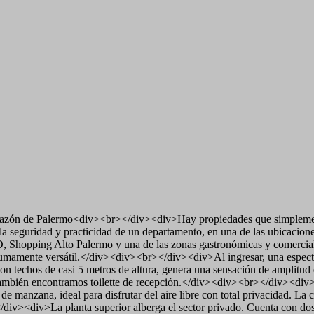
razón de Palermo<div><br></div><div>Hay propiedades que simplemente 
n la seguridad y practicidad de un departamento, en una de las ubica
, Shopping Alto Palermo y una de las zonas gastronómicas y comerciale
n sumamente versátil.</div><div><br></div><div>Al ingresar, una especta
 con techos de casi 5 metros de altura, genera una sensación de amplitu
 también encontramos toilette de recepción.</div><div><br></div><div>
de manzana, ideal para disfrutar del aire libre con total privacidad. L
iv><div>La planta superior alberga el sector privado. Cuenta con dos