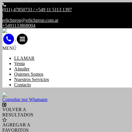
(011) 47850733 / +549 11 5113 1397
|
erlichprop@erlichprop.com.ar
+5491133868004
MENÚ
LLAMAR
Venta
Alquiler
Quienes Somos
Nuestros Servicios
Contacto
Consultar por Whatsapp
VOLVER A
RESULTADOS
AGREGAR A
FAVORITOS