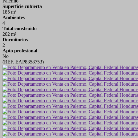
Palermo
Superficie cubierta
185 m²
Ambientes
4
Total construido
202 m²
Dormitorios
2
Apto profesional
No
(REF. EAP8358753)