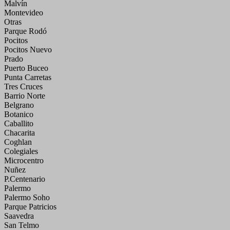
Malvín
Montevideo
Otras
Parque Rodó
Pocitos
Pocitos Nuevo
Prado
Puerto Buceo
Punta Carretas
Tres Cruces
Barrio Norte
Belgrano
Botanico
Caballito
Chacarita
Coghlan
Colegiales
Microcentro
Nuñez
P.Centenario
Palermo
Palermo Soho
Parque Patricios
Saavedra
San Telmo