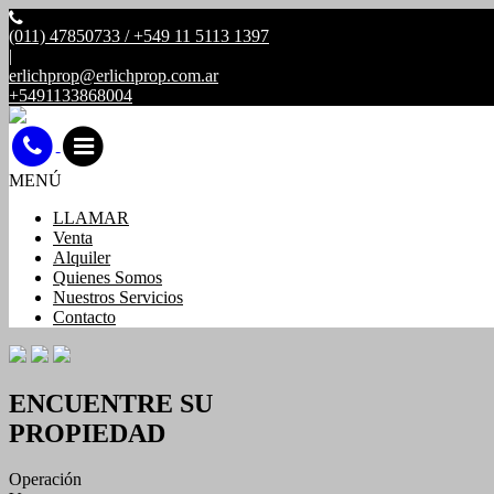
(011) 47850733 / +549 11 5113 1397
|
erlichprop@erlichprop.com.ar
+5491133868004
MENÚ
LLAMAR
Venta
Alquiler
Quienes Somos
Nuestros Servicios
Contacto
ENCUENTRE SU
PROPIEDAD
Operación