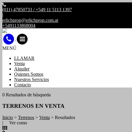
(011) 47850733 / +549 11 5113 1397
|
erlichprop@erlichprop.com.ar
+5491133868004
MENÚ
LLAMAR
Venta
Alquiler
Quienes Somos
Nuestros Servicios
Contacto
0 Resultados de búsqueda
TERRENOS EN VENTA
Inicio
>
Terrenos
>
Venta
> Resultados
| Ver como